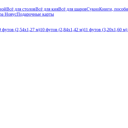
ной
Всё для столов
Всё для кия
Всё для шаров
Сукно
Книги, пособи
ра Новус
Подарочные карты
9 футов (2,54х1,27 м)
10 футов (2,84х1,42 м)
11 футов (3,20х1,60 м)