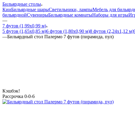
Бильярдные столы
Кии
Бильярдные шары
Светильники, лампы
Мебель для бильярд
бильярдной
Сувениры
Бильярдные комнаты
Наборы для игры
Иг
—
7 футов (1,99х0,99 м)
5 футов (1,65х0,85 м)
6 футов (1,80х0,90 м)
8 футов (2,24х1,12 м)
—
Бильярдный стол Палермо 7 футов (пирамида, пул)
Кэшбэк!
Рассрочка 0-0-6