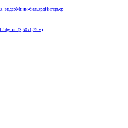
я, видео
Мини-бильярд
Интерьер
12 футов (3,50х1,75 м)