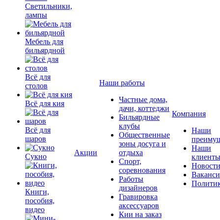
Светильники,
лампы
Мебель для
бильярдной
Всё для
Наши работы
столов
Частные дома,
Всё для кия
дачи, коттеджи
Компания
Бильярдные
клубы
Всё для
Наши
Общественные
шаров
преимущ
зоны досуга и
Наши
Акции
отдыха
Сукно
клиент
Спорт,
Новост
соревнования
Ваканс
Работы
Полити
дизайнеров
Книги,
Гравировка
пособия,
аксессуаров
видео
Кии на заказ