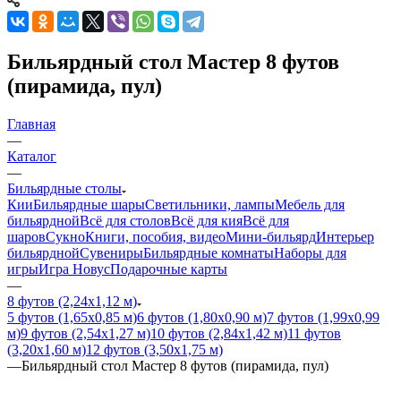
Бильярдный стол Мастер 8 футов
(пирамида, пул)
Главная
—
Каталог
—
Бильярдные столы
Кии
Бильярдные шары
Светильники, лампы
Мебель для
бильярдной
Всё для столов
Всё для кия
Всё для
шаров
Сукно
Книги, пособия, видео
Мини-бильярд
Интерьер
бильярдной
Сувениры
Бильярдные комнаты
Наборы для
игры
Игра Новус
Подарочные карты
—
8 футов (2,24х1,12 м)
5 футов (1,65х0,85 м)
6 футов (1,80х0,90 м)
7 футов (1,99х0,99
м)
9 футов (2,54х1,27 м)
10 футов (2,84х1,42 м)
11 футов
(3,20х1,60 м)
12 футов (3,50х1,75 м)
—
Бильярдный стол Мастер 8 футов (пирамида, пул)