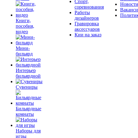
Спорт,
Новост
соревнования
Ваканс
Работы
Полити
дизайнеров
Книги,
Гравировка
пособия,
аксессуаров
видео
Кии на заказ
Мини-
бильярд
Интерьер
бильярдной
Сувениры
Бильярдные
комнаты
Наборы для
игры