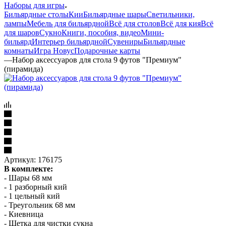
Наборы для игры
Бильярдные столы
Кии
Бильярдные шары
Светильники,
лампы
Мебель для бильярдной
Всё для столов
Всё для кия
Всё
для шаров
Сукно
Книги, пособия, видео
Мини-
бильярд
Интерьер бильярдной
Сувениры
Бильярдные
комнаты
Игра Новус
Подарочные карты
—
Набор аксессуаров для стола 9 футов "Премиум"
(пирамида)
Артикул:
176175
В комплекте:
- Шары 68 мм
- 1 разборный кий
- 1 цельный кий
- Треугольник 68 мм
- Киевница
- Щетка для чистки сукна