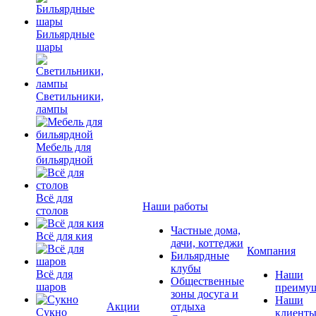
Бильярдные
шары
Светильники,
лампы
Мебель для
бильярдной
Всё для
Наши работы
столов
Частные дома,
Всё для кия
дачи, коттеджи
Компания
Бильярдные
клубы
Всё для
Наши
Общественные
шаров
преимущ
зоны досуга и
Наши
Акции
отдыха
Сукно
клиент