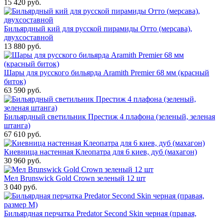
15 420
руб.
Бильярдный кий для русской пирамиды Отто (мерсава),
двухсоставной
13 880
руб.
Шары для русского бильярда Aramith Premier 68 мм (красный
биток)
63 590
руб.
Бильярдный светильник Престиж 4 плафона (зеленый, зеленая
штанга)
67 610
руб.
Киевница настенная Клеопатра для 6 киев, дуб (махагон)
30 960
руб.
Мел Brunswick Gold Crown зеленый 12 шт
3 040
руб.
Бильярдная перчатка Predator Second Skin черная (правая,