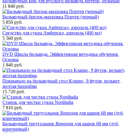
Бильярдный кий для русского бильярда Метеор, цельный
11 840
руб.
Бильярдный брелок-махровка Портер (черный)
5 850
руб.
Средство для сукна Амберсил, аэрозоль (400 мл)
5 560
руб.
DVD Школа бильярда. Эффективная методика обучения.
Основы
1 840
руб.
Покрывало на бильярдный стол Кларис, 9 футов, вельвет,
желтая бахройма
15 720
руб.
Станок для чистки сукна Norditalia
7 810
руб.
Бильярдный треугольник Венеция для шаров 68 мм (дуб,
коричневый)