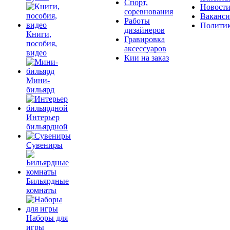
Спорт,
Новост
соревнования
Ваканс
Работы
Полити
дизайнеров
Книги,
Гравировка
пособия,
аксессуаров
видео
Кии на заказ
Мини-
бильярд
Интерьер
бильярдной
Сувениры
Бильярдные
комнаты
Наборы для
игры