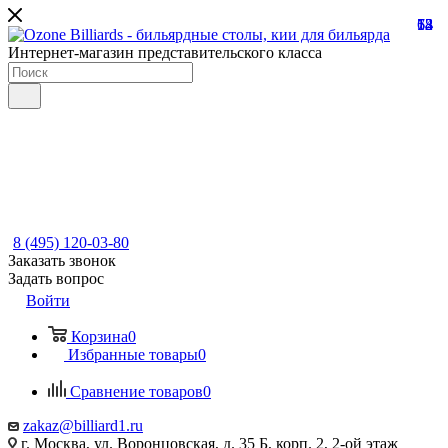
13
68
73
54
12
Интернет-магазин представительского класса
8 (495) 120-03-80
Заказать звонок
Задать вопрос
Войти
Корзина
0
Избранные товары
0
Сравнение товаров
0
zakaz@billiard1.ru
г. Москва, ул. Воронцовская, д. 35 Б, корп. 2, 2-ой этаж