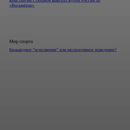
Константин Степанов выиграл Кубок России по
«Восьмёрке»
Мир спорта
Бильярдное "исполнение" или неспортивное поведение?