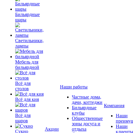
Бильярдные
шары
Светильники,
лампы
Мебель для
бильярдной
Всё для
Наши работы
столов
Частные дома,
Всё для кия
дачи, коттеджи
Компания
Бильярдные
клубы
Всё для
Наши
Общественные
шаров
преимущ
зоны досуга и
Наши
Акции
отдыха
Сукно
клиент